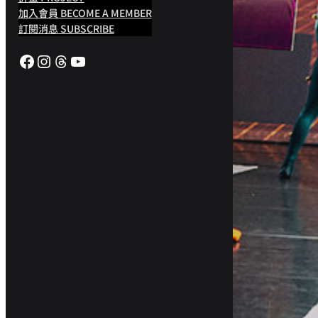
加入會員 BECOME A MEMBER
訂閱消息 SUBSCRIBE
Facebook
Instagram
Threads
YouTube