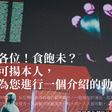
各位！食飽未？
可揚本人，
為您進行一個介紹的
快樂夥伴」旨在集結各路有趣的歡樂夥伴，一起愉悅的演出、批
作推廣己身理念，擴展藝術圈範圍至一般大眾。人人皆可動，人