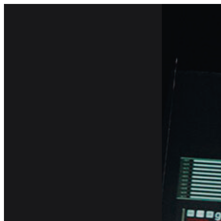
跳
至
主
要
內
容