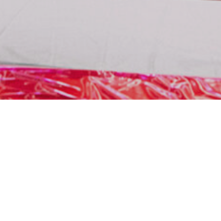
最新消
庭【藝生平安】來開講 – 給新手劇場人的生存指南
 月 4 日
，關於現今媒體的現象，我「再」進行一個剪貼的動作》十週年
 月 30 日
4臺北藝穗節×可揚與他的快樂夥伴《昌勳與他的打字機》