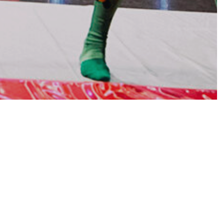
息
Remaster