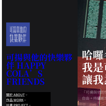
哈囉
可揚與他的快樂夥
伴 HAPPY
我是
COLA’S
讓我
FRIENDS
「可揚與他的
關於 ABOUT
自由。持續創
作品 WORK
計畫 PROJECT