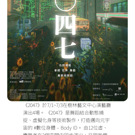
《2047》於7/1~7/3在樹林藝文中心演藝廳
演出4場。
《2047》是舞蹈結合動態捕
捉、虛擬化身等技術製作，打造邁向元宇
宙的 #數位身體 – Body ID。
由12位虛、
實舞者在2個空間中同步演出，呈現我們