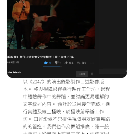
以《2047》的演出錄影製作口述影像版
本。
將與視障夥伴進行製作工作坊，過程
中體驗舞作中的舞蹈，並討論更易理解的
文字敘述內容。
預計於12月製作完成，進
行實體及線上播映，於播映前舉辦工作
坊。
口述影像不只提供視障朋友欣賞舞蹈
的的管道。我們也作為舞蹈推廣，讓一般
大眾可以從畫面上或是文字上，兩種不同