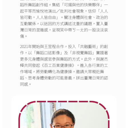
蹈所舞蹈創作組。集結「可揚與他的快樂夥伴」一
起平等而愉悅地演出／批判社會現象，信仰「人人
皆可動，人人皆自由」。關注身體與社會、政治的
互動關係，以迷因的方式講述沈重的議題，置入臺
灣日常的混雜感，呈現笑中帶ㄎㄧㄤ的一股淡淡哀
傷。
2021年開始與王昱程合作，投入「共融藝術」的創
作，以「舞蹈口述影像」及「非視覺舞蹈」實踐著
更多元身體與感官參與舞蹈的方式。此外，與謝杰
樺共同發起《百工百業健康操》，進入各行業的工
作場域，將勞動轉化為健康操，邀請大眾親近舞
蹈、思考身體勞動的可能意義，拼出臺灣日常的認
同感。