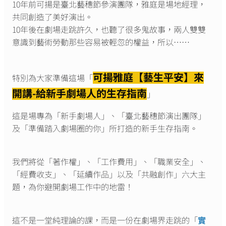
10年前可揚是臺北藝穗節參演團隊，雅庭是場地經理，
共同創造了美好演出。
10年後在劇場走跳許久，也聽了很多鬼故事，兩人雙雙
意識到藝術勞動那些容易被輕忽的權益，所以……
可揚雅庭【藝生平安】來
特別為大家準備這場「
開講-給新手劇場人的生存指南
」
這是場專為「新手劇場人」、「臺北藝穗節演出團隊」
及「準備踏入劇場圈的你」所打造的新手生存指南。
我們將從「著作權」、「工作費用」、「職業安全」、
「經費收支」、「延續作品」以及「共融創作」六大主
題，為你避開劇場工作中的地雷！
這不是一堂純理論的課，而是一份在劇場界走跳的「
實