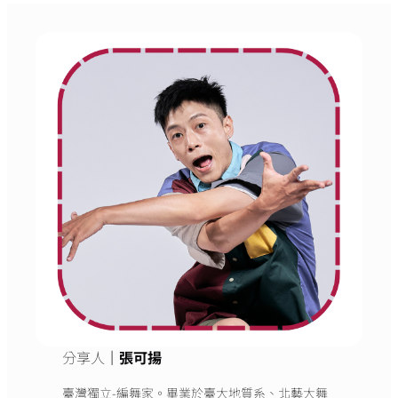
分享人
｜張可揚
臺灣獨立-編舞家。畢業於臺大地質系、北藝大舞