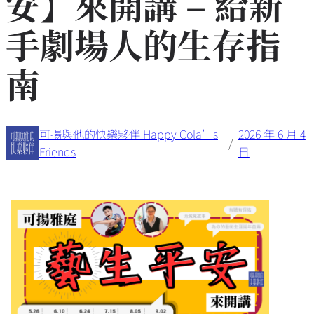
安】來開講 – 給新
手劇場人的生存指
南
可揚與他的快樂夥伴 Happy Cola’s
2026 年 6 月 4
/
Friends
日