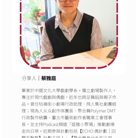
分享人
｜蔡雅庭
畢業於中國文化大學戲劇學系。獨立劇場製作人，
專注於現代戲劇與偶戲，近年也跨足舞蹈與親子作
品。曾任牯嶺街小劇場行政助理、飛人集社劇團經
理；現為人从众創作体團長、聚合舞Polymer DMT
行政製作統籌、臺北市藝術創作者職業工會理事
長，並主持Podcast頻道「庭雅小聚場」推動劇場
走向日常。近期參與計劃包括【ECHO 偶計劃｜回
聲互動群】計劃主持人、【聚合舞身分系列三部